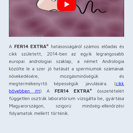
A
FER14 EXTRA
hatásosságáról számos előadás és
®
cikk született, 2014-ben az egyik legrangosabb
europai andrologiai szaklap, a német Andrologia
közölte le a szer jó hatását a spermiumok számának
növekedésére, mozgásminőségük és
megtermékenyítő képességük javulására. (
cikk
bővebben itt
) A
FER14 EXTRA
összetételét
®
független osztrák laboratórium vizsgálta be, gyártása
Magyarországon, szigorú minőség-ellenőrzési
folyamatok mellett történik.