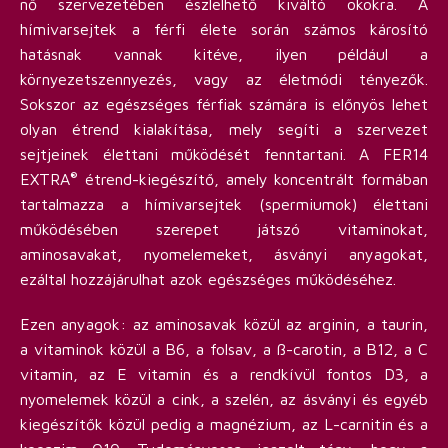
nő szervezetében észlelhető kiváltó okokra. A
hímivarsejtek a férfi élete során számos károsító
hatásnak vannak kitéve, ilyen például a
környezetszennyezés, vagy az életmódi tényezők.
Sokszor az egészséges férfiak számára is előnyös lehet
olyan étrend kialakítása, mely segíti a szervezet
sejtjeinek élettani működését fenntartani. A FER14
EXTRA
étrend-kiegészítő, amely koncentrált formában
®
tartalmazza a hímivarsejtek (spermiumok) élettani
működésében szerepet játszó vitaminokat,
aminosavakat, nyomelemeket, ásványi anyagokat,
ezáltal hozzájárulhat azok egészséges működéséhez.
Ezen anyagok: az aminosavak közül az arginin, a taurin,
a vitaminok közül a B6, a folsav, a ß-carotin, a B12, a C
vitamin, az E vitamin és a rendkívül fontos D3, a
nyomelemek közül a cink, a szelén, az ásványi és egyéb
kiegészítők közül pedig a magnézium, az L-carnitin és a