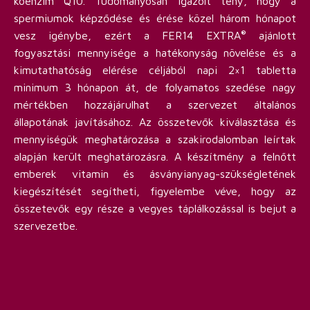
koenzim Q10. Tudományosan igazolt tény, hogy a
spermiumok képződése és érése közel három hónapot
vesz igénybe, ezért a FER14 EXTRA
ajánlott
®
fogyasztási mennyisége a hatékonyság növelése és a
kimutathatóság elérése céljából napi 2×1 tabletta
minimum 3 hónapon át, de folyamatos szedése nagy
mértékben hozzájárulhat a szervezet általános
állapotának javításához. Az összetevők kiválasztása és
mennyiségük meghatározása a szakirodalomban leírtak
alapján került meghatározásra. A készítmény a felnőtt
emberek vitamin és ásványianyag-szükségletének
kiegészítését segítheti, figyelembe véve, hogy az
összetevők egy része a vegyes táplálkozással is bejut a
szervezetbe.